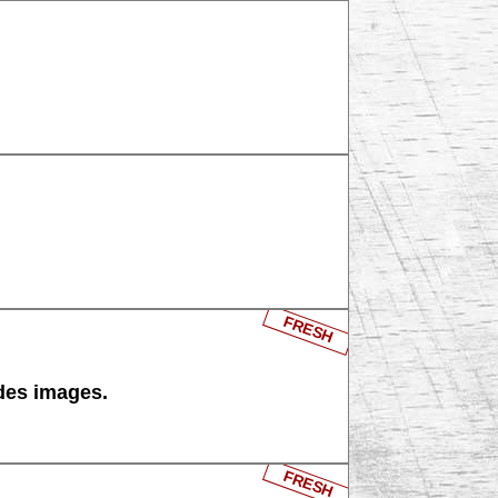
FRESH
 des images.
FRESH