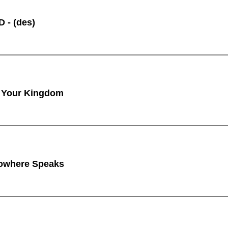
 - (des)
 Your Kingdom
owhere Speaks