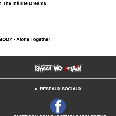
n The Infinite Dreams
ODY - Alone Together
► RESEAUX SOCIAUX