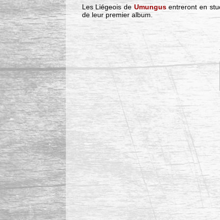
Les Liégeois de
Umungus
entreront en stu
de leur premier album.