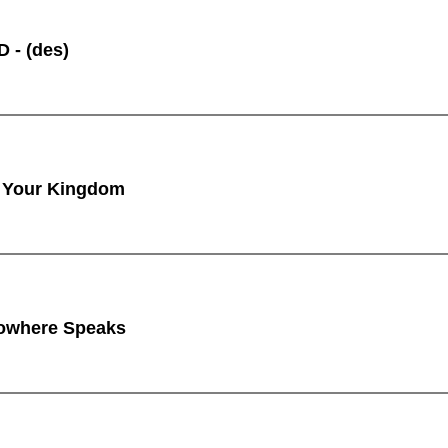
 - (des)
 Your Kingdom
owhere Speaks