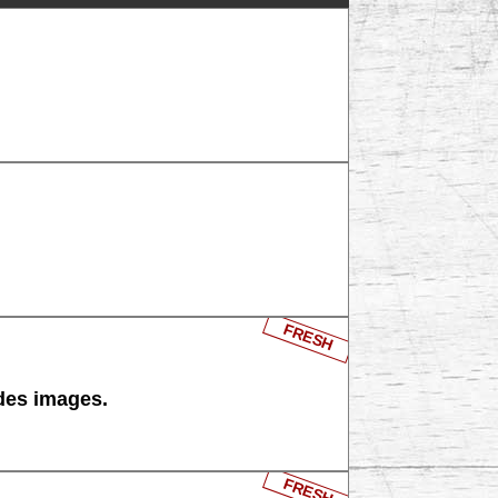
FRESH
 des images.
FRESH