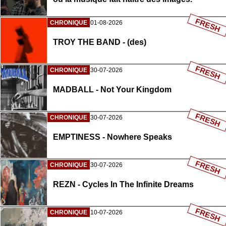
FRESH
CHRONIQUE
01-08-2026
TROY THE BAND - (des)
FRESH
CHRONIQUE
30-07-2026
MADBALL - Not Your Kingdom
FRESH
CHRONIQUE
30-07-2026
EMPTINESS - Nowhere Speaks
FRESH
CHRONIQUE
30-07-2026
REZN - Cycles In The Infinite Dreams
FRESH
CHRONIQUE
10-07-2026