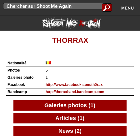
THORRAX
Nationalité
Photos
5
Galeries photo
1
Facebook
http://www.facebook.com/th0rax
Bandcamp
http://thoraxband.bandcamp.com
Galeries photos (1)
Articles (1)
News (2)