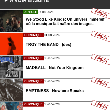
► A VOIR ENSUITE
FRESH
ARTICLE
07-08-2026
We Stood Like Kings: Un univers immersif
où la musique fait naître des images.
FRESH
CHRONIQUE
01-08-2026
TROY THE BAND - (des)
FRESH
CHRONIQUE
30-07-2026
MADBALL - Not Your Kingdom
FRESH
CHRONIQUE
30-07-2026
EMPTINESS - Nowhere Speaks
FRESH
CHRONIQUE
30-07-2026