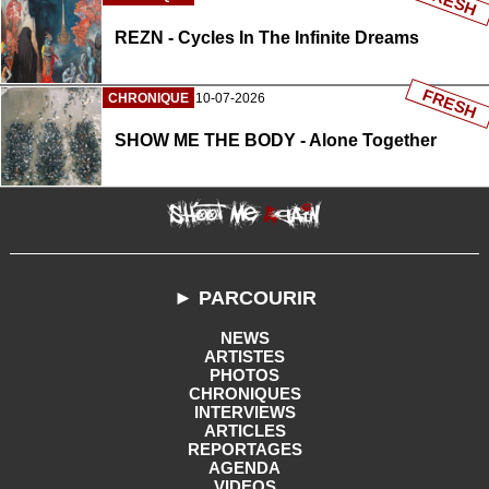
FRESH
REZN - Cycles In The Infinite Dreams
FRESH
CHRONIQUE
10-07-2026
SHOW ME THE BODY - Alone Together
► PARCOURIR
NEWS
ARTISTES
PHOTOS
CHRONIQUES
INTERVIEWS
ARTICLES
REPORTAGES
AGENDA
VIDEOS