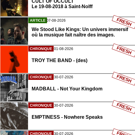
CULT OF OCCULT
Le 19-08-2018 à Saint-Nolff
FRESH
ARTICLE
07-08-2026
We Stood Like Kings: Un univers immersif
où la musique fait naître des images.
FRESH
CHRONIQUE
01-08-2026
TROY THE BAND - (des)
FRESH
CHRONIQUE
30-07-2026
MADBALL - Not Your Kingdom
FRESH
CHRONIQUE
30-07-2026
EMPTINESS - Nowhere Speaks
CHRONIQUE
30-07-2026