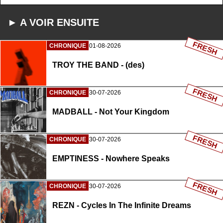
► A VOIR ENSUITE
FRESH
CHRONIQUE
01-08-2026
TROY THE BAND - (des)
FRESH
CHRONIQUE
30-07-2026
MADBALL - Not Your Kingdom
FRESH
CHRONIQUE
30-07-2026
EMPTINESS - Nowhere Speaks
FRESH
CHRONIQUE
30-07-2026
REZN - Cycles In The Infinite Dreams