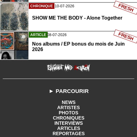
FRESH
CHRONIQUE
10-07-2026
SHOW ME THE BODY - Alone Together
FRESH
ARTICLE
08-07-2026
Nos albums / EP bonus du mois de Juin
2026
► PARCOURIR
NEWS
ARTISTES
PHOTOS
CHRONIQUES
INTERVIEWS
ARTICLES
REPORTAGES