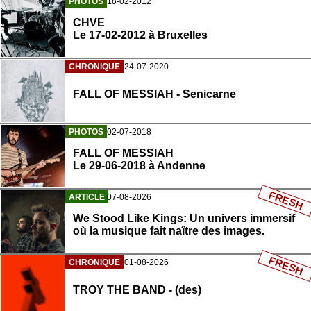
PHOTOS
18-02-2012
CHVE
Le 17-02-2012 à Bruxelles
CHRONIQUE
24-07-2020
FALL OF MESSIAH - Senicarne
PHOTOS
02-07-2018
FALL OF MESSIAH
Le 29-06-2018 à Andenne
FRESH
ARTICLE
07-08-2026
We Stood Like Kings: Un univers immersif
où la musique fait naître des images.
FRESH
CHRONIQUE
01-08-2026
TROY THE BAND - (des)