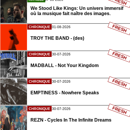
FRESH
We Stood Like Kings: Un univers immersif
où la musique fait naître des images.
FRESH
CHRONIQUE
01-08-2026
TROY THE BAND - (des)
FRESH
CHRONIQUE
30-07-2026
MADBALL - Not Your Kingdom
FRESH
CHRONIQUE
30-07-2026
EMPTINESS - Nowhere Speaks
FRESH
CHRONIQUE
30-07-2026
REZN - Cycles In The Infinite Dreams