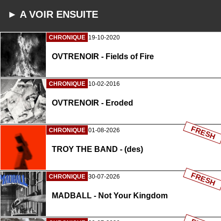
► A VOIR ENSUITE
CHRONIQUE
19-10-2020
OVTRENOIR - Fields of Fire
CHRONIQUE
10-02-2016
OVTRENOIR - Eroded
FRESH
CHRONIQUE
01-08-2026
TROY THE BAND - (des)
FRESH
CHRONIQUE
30-07-2026
MADBALL - Not Your Kingdom