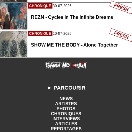
FRESH
CHRONIQUE
30-07-2026
REZN - Cycles In The Infinite Dreams
FRESH
CHRONIQUE
10-07-2026
SHOW ME THE BODY - Alone Together
► PARCOURIR
NEWS
ARTISTES
PHOTOS
CHRONIQUES
INTERVIEWS
ARTICLES
REPORTAGES