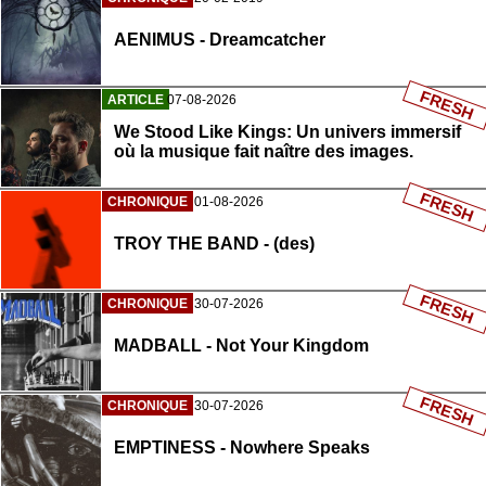
AENIMUS - Dreamcatcher
FRESH
ARTICLE
07-08-2026
We Stood Like Kings: Un univers immersif
où la musique fait naître des images.
FRESH
CHRONIQUE
01-08-2026
TROY THE BAND - (des)
FRESH
CHRONIQUE
30-07-2026
MADBALL - Not Your Kingdom
FRESH
CHRONIQUE
30-07-2026
EMPTINESS - Nowhere Speaks