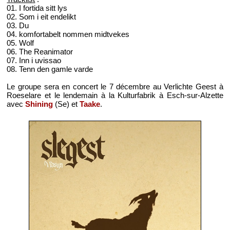
01. I fortida sitt lys
02. Som i eit endelikt
03. Du
04. komfortabelt nommen midtvekes
05. Wolf
06. The Reanimator
07. Inn i uvissao
08. Tenn den gamle varde
Le groupe sera en concert le 7 décembre au Verlichte Geest à
Roeselare et le lendemain à la Kulturfabrik à Esch-sur-Alzette
avec
Shining
(Se) et
Taake
.