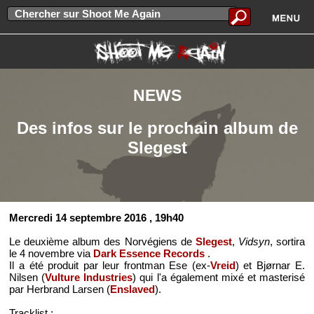
NEWS
Des infos sur le prochain album de
Slegest
Mercredi 14 septembre 2016
, 19h40
Le deuxième album des Norvégiens de
Slegest
,
Vidsyn
, sortira
le 4 novembre via
Dark Essence Records
.
Il a été produit par leur frontman Ese (ex-
Vreid
) et Bjørnar E.
Nilsen (
Vulture Industries
) qui l'a également mixé et masterisé
par Herbrand Larsen (
Enslaved
).
Tracklist
: