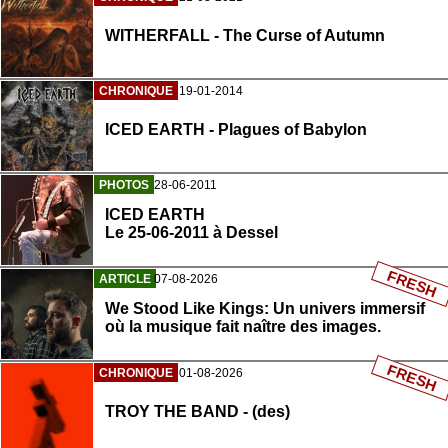
WITHERFALL - The Curse of Autumn
CHRONIQUE
19-01-2014
ICED EARTH - Plagues of Babylon
PHOTOS
28-06-2011
ICED EARTH
Le 25-06-2011 à Dessel
FRESH
ARTICLE
07-08-2026
We Stood Like Kings: Un univers immersif
où la musique fait naître des images.
FRESH
CHRONIQUE
01-08-2026
TROY THE BAND - (des)