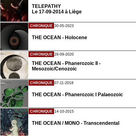
TELEPATHY
Le 17-09-2014 à Liège
CHRONIQUE
30-05-2023
THE OCEAN - Holocene
CHRONIQUE
28-09-2020
THE OCEAN - Phanerozoic II -
Mesozoic/Cenozoic
CHRONIQUE
07-11-2018
THE OCEAN - Phanerozoic I Palaeozoic
CHRONIQUE
14-10-2015
THE OCEAN / MONO - Transcendental