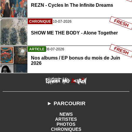
REZN - Cycles In The Infinite Dreams
FRESH
CHRONIQUE
10-07-2026
SHOW ME THE BODY - Alone Together
FRESH
ARTICLE
08-07-2026
Nos albums / EP bonus du mois de Juin
2026
► PARCOURIR
NEWS
ARTISTES
PHOTOS
CHRONIQUES