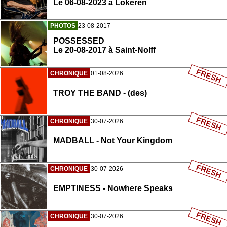
Le 06-08-2023 à Lokeren
PHOTOS
23-08-2017
POSSESSED
Le 20-08-2017 à Saint-Nolff
FRESH
CHRONIQUE
01-08-2026
TROY THE BAND - (des)
FRESH
CHRONIQUE
30-07-2026
MADBALL - Not Your Kingdom
FRESH
CHRONIQUE
30-07-2026
EMPTINESS - Nowhere Speaks
FRESH
CHRONIQUE
30-07-2026