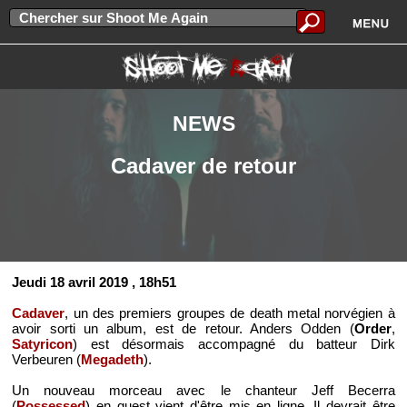
NEWS
Cadaver de retour
Jeudi 18 avril 2019
, 18h51
Cadaver
, un des premiers groupes de death metal norvégien à
avoir sorti un album, est de retour. Anders Odden (
Order
,
Satyricon
) est désormais accompagné du batteur Dirk
Verbeuren (
Megadeth
).
Un nouveau morceau avec le chanteur Jeff Becerra
(
Possessed
) en guest vient d'être mis en ligne. Il devrait être