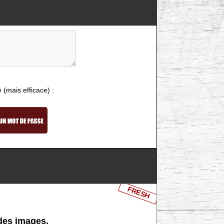
e (mais efficace) :
FRESH
 des images.