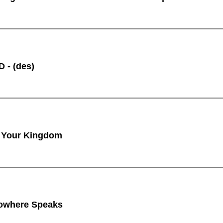
 - (des)
 Your Kingdom
owhere Speaks