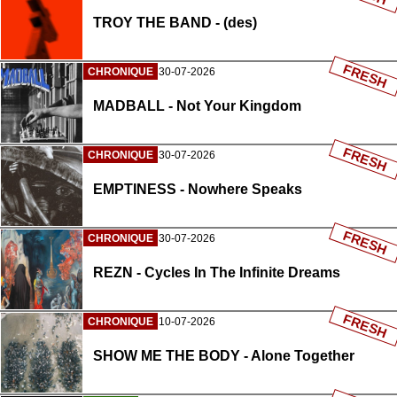
TROY THE BAND - (des)
FRESH
CHRONIQUE
30-07-2026
MADBALL - Not Your Kingdom
FRESH
CHRONIQUE
30-07-2026
EMPTINESS - Nowhere Speaks
FRESH
CHRONIQUE
30-07-2026
REZN - Cycles In The Infinite Dreams
FRESH
CHRONIQUE
10-07-2026
SHOW ME THE BODY - Alone Together