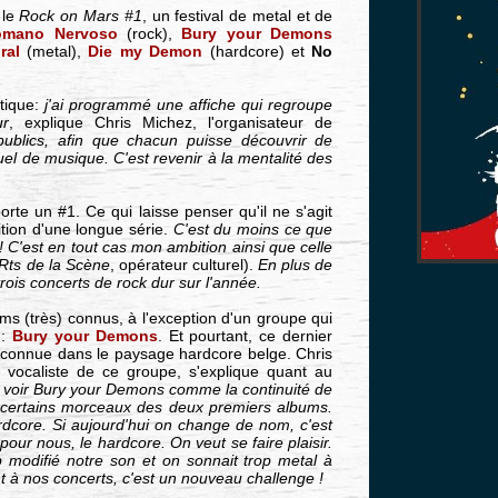
 le
Rock on Mars #1
, un festival de metal et de
omano Nervoso
(rock),
Bury your Demons
ral
(metal),
Die my Demon
(hardcore) et
No
ctique:
j'ai programmé une affiche qui regroupe
ur
, explique Chris Michez, l'organisateur de
publics, afin que chacun puisse découvrir de
uel de musique. C'est revenir à la mentalité des
rte un #1. Ce qui laisse penser qu'il ne s'agit
tion d'une longue série.
C'est du moins ce que
 ! C'est en tout cas mon ambition ainsi que celle
Rts de la Scène
, opérateur culturel).
En plus de
rois concerts de rock dur sur l'année.
s (très) connus, à l'exception d'un groupe qui
 :
Bury your Demons
. Et pourtant, ce dernier
n connue dans le paysage hardcore belge. Chris
 vocaliste de ce groupe, s'explique quant au
ut voir Bury your Demons comme la continuité de
e certains morceaux des deux premiers albums.
rdcore. Si aujourd'hui on change de nom, c'est
pour nous, le hardcore. On veut se faire plaisir.
modifié notre son et on sonnait trop metal à
 à nos concerts, c'est un nouveau challenge !