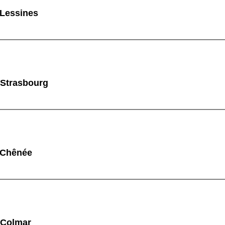
 Lessines
 Strasbourg
à Chênée
 Colmar