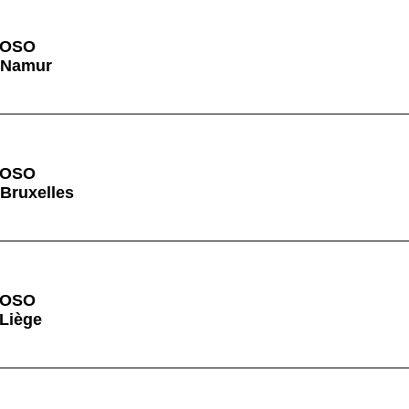
VOSO
à Namur
VOSO
 Bruxelles
VOSO
 Liège