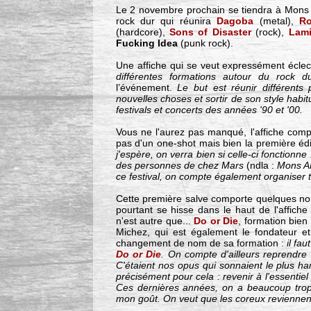
Le 2 novembre prochain se tiendra à Mons
rock dur qui réunira
Dagoba
(metal),
R
(hardcore),
Sons of Disaster
(rock),
Lami
Fucking Idea
(punk rock).
Une affiche qui se veut expressément écle
différentes formations autour du rock d
l’événement.
Le but est réunir différents 
nouvelles choses et sortir de son style habit
festivals et concerts des années '90 et '00.
Vous ne l'aurez pas manqué, l'affiche compo
pas d'un one-shot mais bien la première édi
j'espère, on verra bien si celle-ci fonctionne
des personnes de chez Mars
(ndla :
Mons A
ce festival, on compte également organiser t
Cette première salve comporte quelques nom
pourtant se hisse dans le haut de l'affiche
n'est autre que...
Do or Die
, formation bie
Michez, qui est également le fondateur et
changement de nom de sa formation :
il fa
Do or Die
. On compte d'ailleurs reprendr
C'étaient nos opus qui sonnaient le plus ha
précisément pour cela : revenir à l'essentiel 
Ces dernières années, on a beaucoup trop 
mon goût. On veut que les coreux reviennent