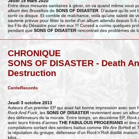
Jeudi 19 mars 2020
Entre deux mesures sanitaires à gérer, on va quand même vous p
album des Bruxellois de
SONS OF DISASTER
. D'autant qu'ils ont 
sortir ce disque. Et comble de malchance, voilà qu'une saleté de vir
sauterie prévue pour fêter la sortie d'un album attendu depuis 5-6 a
les Fils du Désastre pour rien eux !!! Cursed a connu quelques pr
pendant que
SONS OF DISASTER
rencontrait des problèmes de ba
CHRONIQUE
SONS OF DISASTER - Death A
Destruction
CenteRecords
Jeudi 3 octobre 2013
Auteurs d'un premier EP qui avait fait bonne impression avec so
Rock And Fuck
, les
SONS OF DISASTER
reviennent avec un albu
des défenseurs de la morale. Entre temps, un deuxième EP,
Rock A
avec leurs frères d'armes
THE FABULOUS PROGERIANS
et des a
compilations sortant des sentiers battus comme
We Are BxHell
et
T
la réputation du groupe, défenseur d'un Rock'n'Roll distillé maison
kilos...