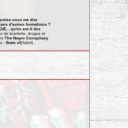
urriez-vous me dire
dans d'autres formations ?
GIE
... qu'en est-il des
ns de branlette, drogue et
ans
The Negro Conspiracy
ts :
State of
[/label]...