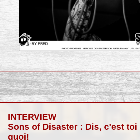
INTERVIEW
Sons of Disaster : Dis, c'est to
quoi!