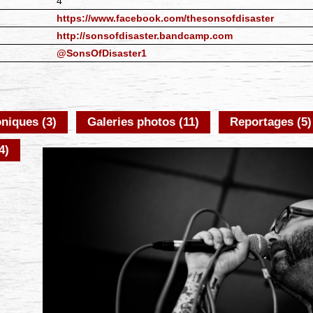
4
https://www.facebook.com/thesonsofdisaster
http://sonsofdisaster.bandcamp.com
@SonsOfDisaster1
niques (3)
Galeries photos (11)
Reportages (5)
4)