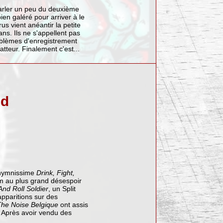
arler un peu du deuxième
bien galéré pour arriver à le
us vient anéantir la petite
ns. Ils ne s'appellent pas
oblèmes d'enregistrement
tteur. Finalement c'est...
nd
n hymnissime
Drink, Fight,
m au plus grand désespoir
nd Roll Soldier
, un Split
pparitions sur des
he Noise Belgique
ont assis
. Après avoir vendu des