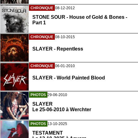
CHRONIQUE
08-12-2012
STONE SOUR - House of Gold & Bones -
Part 1
CHRONIQUE
08-10-2015
SLAYER - Repentless
CHRONIQUE
06-01-2010
SLAYER - World Painted Blood
PHOTOS
29-06-2010
SLAYER
Le 25-06-2010 à Werchter
PHOTOS
13-10-2025
TESTAMENT