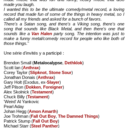
made you laugh.
I wanted this to be the ultimate comedy/metal record, a loving
record that made fun of some of the things in heavy metal, so I
called all my friends and asked for a bunch of favors.
There's a Satan song, and there's a Viking song, there's one
song that sounds like Black Metal, and then there's one that
sounds like a
Van Halen
party song. The intention was just to
make a funny metal/comedy record for people who like both of
those things.
''
Une série d'invités y a participé :
Brendon Small (
Metalocalypse
,
Dethklok
)
Scott Ian (
Anthrax
)
Corey Taylor (
Slipknot
,
Stone Sour
)
Jonathan Donais (
Anthrax
)
Gary Holt (Exodus, ex-
Slayer
)
Jeff Pilson (
Dokken
,
Foreigner
)
Alex Skolnick (
Testament
)
Chuck Billy (
Testament
)
'Weird' Al Yankovic
Pearl Aday
Johan Hegg (
Amon Amarth
)
Joe Trohman (
Fall Out Boy
,
The Damned Things
)
Patrick Stump (
Fall Out Boy
)
Michael Starr (
Steel Panther
)