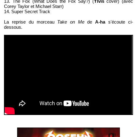
13. The Fox (What Does the Fox Say?) (
Ylvis
cover) (avec
Corey Taylor et Michael Starr)
14. Super Secret Track
La reprise du morceau
Take on Me
de
A-ha
s'écoute ci-
dessous.