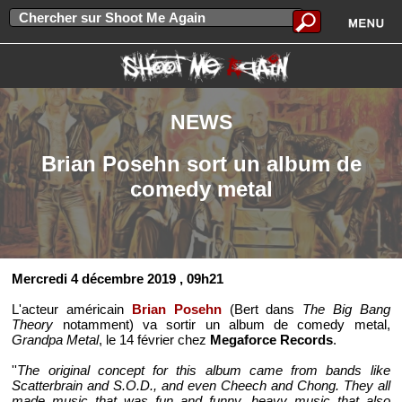
NEWS
Brian Posehn sort un album de
comedy metal
Mercredi 4 décembre 2019
, 09h21
L'acteur américain
Brian Posehn
(Bert dans
The Big Bang
Theory
notamment) va sortir un album de comedy metal,
Grandpa Metal
, le 14 février chez
Megaforce Records
.
''
The original concept for this album came from bands like
Scatterbrain and S.O.D., and even Cheech and Chong. They all
made music that was fun and funny, heavy music that also