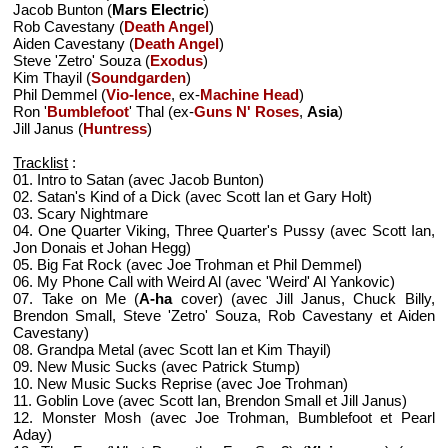
Jacob Bunton (
Mars Electric
)
Rob Cavestany (
Death Angel
)
Aiden Cavestany (
Death Angel
)
Steve 'Zetro' Souza (
Exodus
)
Kim Thayil (
Soundgarden
)
Phil Demmel (
Vio-lence
, ex-
Machine Head
)
Ron '
Bumblefoot
' Thal (ex-
Guns N' Roses
,
Asia
)
Jill Janus (
Huntress
)
Tracklist
:
01. Intro to Satan (avec Jacob Bunton)
02. Satan's Kind of a Dick (avec Scott Ian et Gary Holt)
03. Scary Nightmare
04. One Quarter Viking, Three Quarter's Pussy (avec Scott Ian,
Jon Donais et Johan Hegg)
05. Big Fat Rock (avec Joe Trohman et Phil Demmel)
06. My Phone Call with Weird Al (avec 'Weird' Al Yankovic)
07. Take on Me (
A-ha
cover) (avec Jill Janus, Chuck Billy,
Brendon Small, Steve 'Zetro' Souza, Rob Cavestany et Aiden
Cavestany)
08. Grandpa Metal (avec Scott Ian et Kim Thayil)
09. New Music Sucks (avec Patrick Stump)
10. New Music Sucks Reprise (avec Joe Trohman)
11. Goblin Love (avec Scott Ian, Brendon Small et Jill Janus)
12. Monster Mosh (avec Joe Trohman, Bumblefoot et Pearl
Aday)