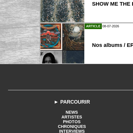
SHOW ME THE B
ARTICLE
08-07-2026
Nos albums / E
► PARCOURIR
NEWS
ARTISTES
PHOTOS
CHRONIQUES
INTERVIEWS