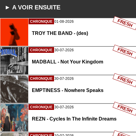
► A VOIR ENSUITE
FRESH
CHRONIQUE
01-08-2026
TROY THE BAND - (des)
FRESH
CHRONIQUE
30-07-2026
MADBALL - Not Your Kingdom
FRESH
CHRONIQUE
30-07-2026
EMPTINESS - Nowhere Speaks
FRESH
CHRONIQUE
30-07-2026
REZN - Cycles In The Infinite Dreams
CHRONIQUE
10-07-2026