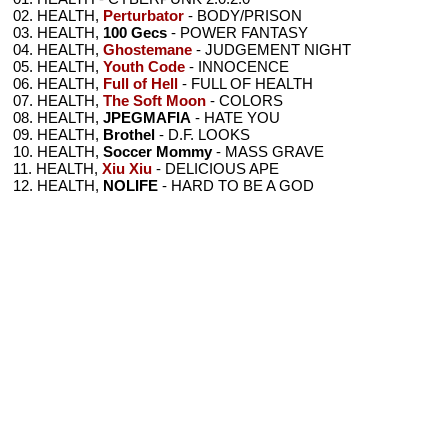
02. HEALTH,
Perturbator
- BODY/PRISON
03. HEALTH,
100 Gecs
- POWER FANTASY
04. HEALTH,
Ghostemane
- JUDGEMENT NIGHT
05. HEALTH,
Youth Code
- INNOCENCE
06. HEALTH,
Full of Hell
- FULL OF HEALTH
07. HEALTH,
The Soft Moon
- COLORS
08. HEALTH,
JPEGMAFIA
- HATE YOU
09. HEALTH,
Brothel
- D.F. LOOKS
10. HEALTH,
Soccer Mommy
- MASS GRAVE
11. HEALTH,
Xiu Xiu
- DELICIOUS APE
12. HEALTH,
NOLIFE
- HARD TO BE A GOD