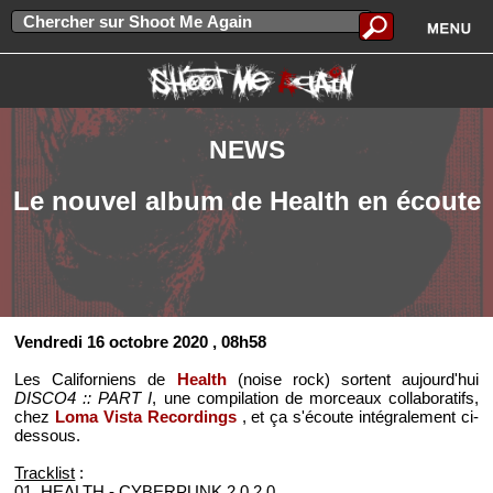
NEWS
Le nouvel album de Health en écoute
Vendredi 16 octobre 2020
, 08h58
Les Californiens de
Health
(noise rock) sortent aujourd'hui
DISCO4 :: PART I
, une compilation de morceaux collaboratifs,
chez
Loma Vista Recordings
, et ça s'écoute intégralement ci-
dessous.
Tracklist
:
01. HEALTH - CYBERPUNK 2.0.2.0