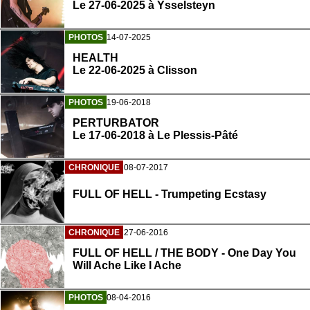
Le 27-06-2025 à Ysselsteyn
PHOTOS
14-07-2025
HEALTH
Le 22-06-2025 à Clisson
PHOTOS
19-06-2018
PERTURBATOR
Le 17-06-2018 à Le Plessis-Pâté
CHRONIQUE
08-07-2017
FULL OF HELL - Trumpeting Ecstasy
CHRONIQUE
27-06-2016
FULL OF HELL / THE BODY - One Day You
Will Ache Like I Ache
PHOTOS
08-04-2016