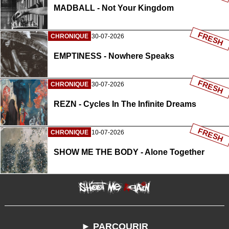
MADBALL - Not Your Kingdom
FRESH
CHRONIQUE
30-07-2026
EMPTINESS - Nowhere Speaks
FRESH
CHRONIQUE
30-07-2026
REZN - Cycles In The Infinite Dreams
FRESH
CHRONIQUE
10-07-2026
SHOW ME THE BODY - Alone Together
► PARCOURIR