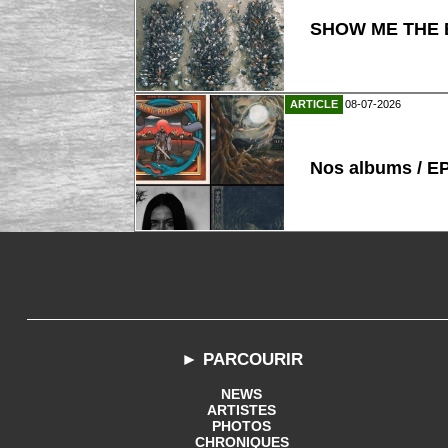
SHOW ME THE B
ARTICLE
08-07-2026
Nos albums / E
► PARCOURIR
NEWS
ARTISTES
PHOTOS
CHRONIQUES