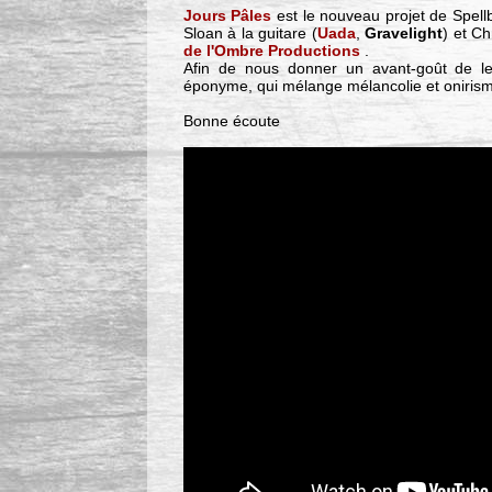
Jours Pâles
est le nouveau projet de Spell
Sloan à la guitare (
Uada
,
Gravelight
) et Ch
de l'Ombre Productions
.
Afin de nous donner un avant-goût de leur
éponyme, qui mélange mélancolie et oniris
Bonne écoute