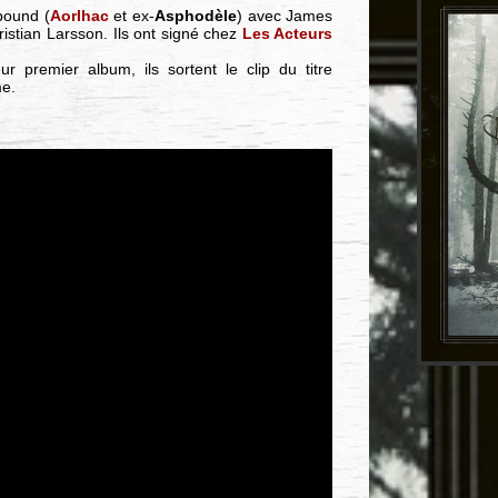
bound (
Aorlhac
et ex-
Asphodèle
) avec James
ristian Larsson. Ils ont signé chez
Les Acteurs
 premier album, ils sortent le clip du titre
me.