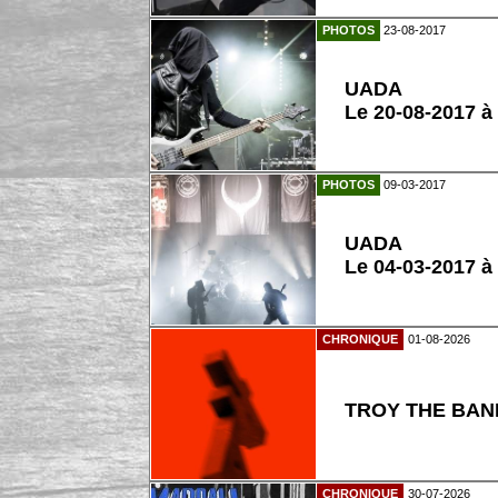
PHOTOS
23-08-2017
UADA
Le 20-08-2017 à 
PHOTOS
09-03-2017
UADA
Le 04-03-2017 à
CHRONIQUE
01-08-2026
TROY THE BAND
CHRONIQUE
30-07-2026