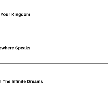
 Your Kingdom
owhere Speaks
n The Infinite Dreams