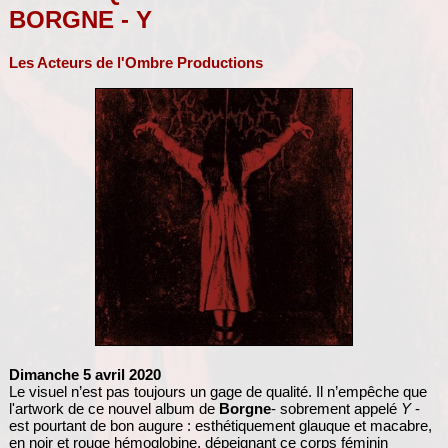
BORGNE - Y
Les Acteurs de l'Ombre Productions
Dimanche 5 avril 2020
Le visuel n’est pas toujours un gage de qualité. Il n’empêche que
l'artwork de ce nouvel album de
Borgne
- sobrement appelé
Y
-
est pourtant de bon augure : esthétiquement glauque et macabre,
en noir et rouge hémoglobine, dépeignant ce corps féminin