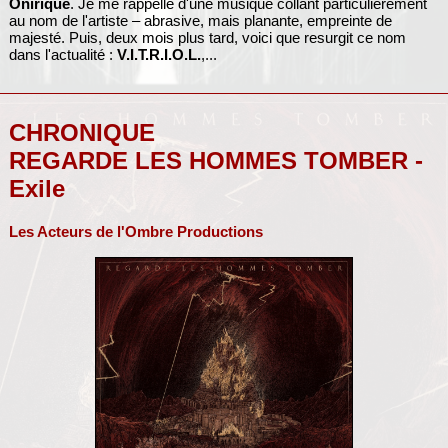
Onirique
. Je me rappelle d'une musique collant particulièrement
au nom de l'artiste – abrasive, mais planante, empreinte de
majesté. Puis, deux mois plus tard, voici que resurgit ce nom
dans l'actualité :
V.I.T.R.I.O.L.
,...
CHRONIQUE
REGARDE LES HOMMES TOMBER -
Exile
Les Acteurs de l'Ombre Productions