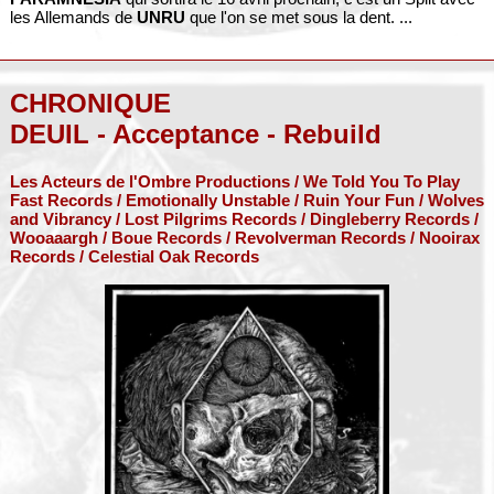
les Allemands de
UNRU
que l'on se met sous la dent. ...
CHRONIQUE
DEUIL - Acceptance - Rebuild
Les Acteurs de l'Ombre Productions / We Told You To Play
Fast Records / Emotionally Unstable / Ruin Your Fun / Wolves
and Vibrancy / Lost Pilgrims Records / Dingleberry Records /
Wooaaargh / Boue Records / Revolverman Records / Nooirax
Records / Celestial Oak Records