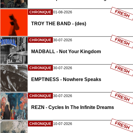
FRESH
CHRONIQUE
01-08-2026
TROY THE BAND - (des)
FRESH
CHRONIQUE
30-07-2026
MADBALL - Not Your Kingdom
FRESH
CHRONIQUE
30-07-2026
EMPTINESS - Nowhere Speaks
FRESH
CHRONIQUE
30-07-2026
REZN - Cycles In The Infinite Dreams
FRESH
CHRONIQUE
10-07-2026