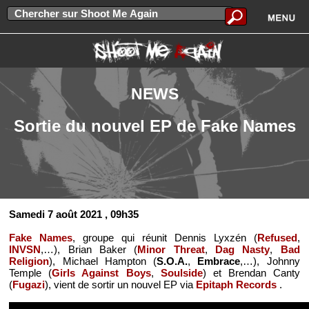
NEWS
Sortie du nouvel EP de Fake Names
Samedi 7 août 2021
, 09h35
Fake Names
, groupe qui réunit Dennis Lyxzén (
Refused
,
INVSN
,…), Brian Baker (
Minor Threat
,
Dag Nasty
,
Bad
Religion
), Michael Hampton (
S.O.A.
,
Embrace
,…), Johnny
Temple (
Girls Against Boys
,
Soulside
) et Brendan Canty
(
Fugazi
), vient de sortir un nouvel EP via
Epitaph Records
.