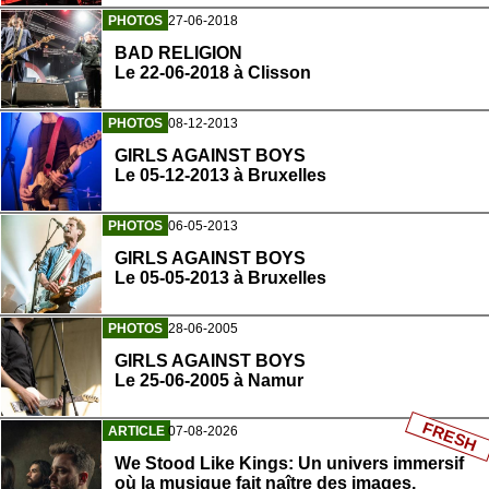
PHOTOS
27-06-2018
BAD RELIGION
Le 22-06-2018 à Clisson
PHOTOS
08-12-2013
GIRLS AGAINST BOYS
Le 05-12-2013 à Bruxelles
PHOTOS
06-05-2013
GIRLS AGAINST BOYS
Le 05-05-2013 à Bruxelles
PHOTOS
28-06-2005
GIRLS AGAINST BOYS
Le 25-06-2005 à Namur
FRESH
ARTICLE
07-08-2026
We Stood Like Kings: Un univers immersif
où la musique fait naître des images.