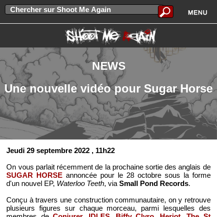
NEWS
Une nouvelle vidéo pour Sugar Horse
Jeudi 29 septembre 2022
, 11h22
On vous parlait récemment de la prochaine sortie des anglais de
SUGAR HORSE
annoncée pour le 28 octobre sous la forme
d'un nouvel EP,
Waterloo Teeth
, via
Small Pond Records
.
Conçu à travers une construction communautaire, on y retrouve
plusieurs figures sur chaque morceau, parmi lesquelles des
membres de
Conjurer
,
IDLES
,
Biffy Clyro
,
Heriot
,
The St