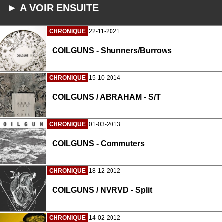
► A VOIR ENSUITE
CHRONIQUE
22-11-2021
COILGUNS - Shunners/Burrows
CHRONIQUE
15-10-2014
COILGUNS / ABRAHAM - S/T
CHRONIQUE
01-03-2013
COILGUNS - Commuters
CHRONIQUE
18-12-2012
COILGUNS / NVRVD - Split
CHRONIQUE
14-02-2012