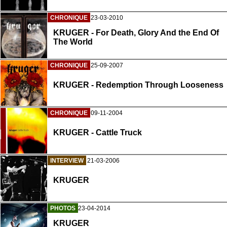
CHRONIQUE
23-03-2010
KRUGER - For Death, Glory And the End Of
The World
CHRONIQUE
25-09-2007
KRUGER - Redemption Through Looseness
CHRONIQUE
09-11-2004
KRUGER - Cattle Truck
INTERVIEW
21-03-2006
KRUGER
PHOTOS
23-04-2014
KRUGER