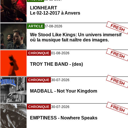
LIONHEART
Le 02-12-2017 à Anvers
FRESH
ARTICLE
07-08-2026
We Stood Like Kings: Un univers immersif
où la musique fait naître des images.
FRESH
CHRONIQUE
01-08-2026
TROY THE BAND - (des)
FRESH
CHRONIQUE
30-07-2026
MADBALL - Not Your Kingdom
FRESH
CHRONIQUE
30-07-2026
EMPTINESS - Nowhere Speaks