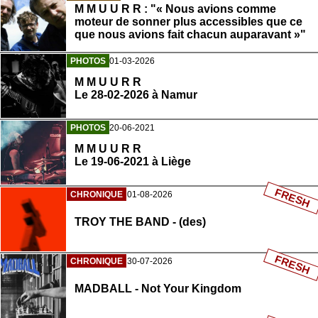
M M U U R R : "« Nous avions comme
moteur de sonner plus accessibles que ce
que nous avions fait chacun auparavant »"
PHOTOS
01-03-2026
M M U U R R
Le 28-02-2026 à Namur
PHOTOS
20-06-2021
M M U U R R
Le 19-06-2021 à Liège
FRESH
CHRONIQUE
01-08-2026
TROY THE BAND - (des)
FRESH
CHRONIQUE
30-07-2026
MADBALL - Not Your Kingdom