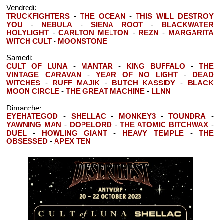
Vendredi:
TRUCKFIGHTERS
-
THE OCEAN
-
THIS WILL DESTROY
YOU
-
NEBULA
-
SIENA ROOT
-
BLACKWATER
HOLYLIGHT
-
CARLTON MELTON
-
REZN
-
MARGARITA
WITCH CULT
-
MOONSTONE
Samedi:
CULT OF LUNA
-
MANTAR
-
KING BUFFALO
-
THE
VINTAGE CARAVAN
-
YEAR OF NO LIGHT
-
DEAD
WITCHES
-
RUFF MAJIK
-
BUTCH KASSIDY
-
BLACK
MOON CIRCLE
-
THE GREAT MACHINE
-
LLNN
Dimanche:
EYEHATEGOD
-
SHELLAC
-
MONKEY3
-
TOUNDRA
-
YAWNING MAN
-
DOPELORD
-
THE ATOMIC BITCHWAX
-
DUEL
-
HOWLING GIANT
-
HEAVY TEMPLE
-
THE
OBSESSED
-
APEX TEN