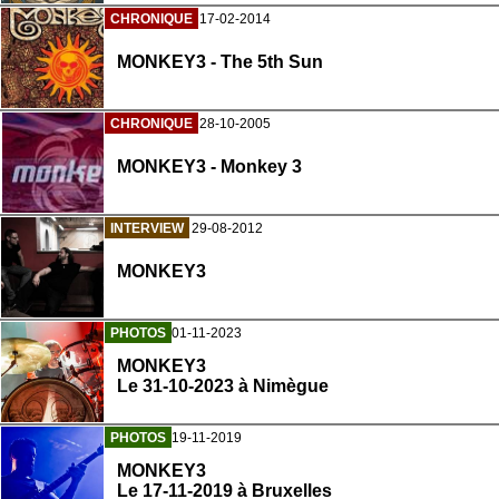
CHRONIQUE
17-02-2014
MONKEY3 - The 5th Sun
CHRONIQUE
28-10-2005
MONKEY3 - Monkey 3
INTERVIEW
29-08-2012
MONKEY3
PHOTOS
01-11-2023
MONKEY3
Le 31-10-2023 à Nimègue
PHOTOS
19-11-2019
MONKEY3
Le 17-11-2019 à Bruxelles