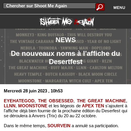
NEWS
De nouveaux noms à l'affiche du
Desertfest
Mercredi 28 juin 2023
, 10h53
EYEHATEGOD
,
THE OBSESSED
,
THE GREAT MACHINE
,
LLNN
,
MOONSTONE
et les liégeois de
APEX TEN
s'ajoutent à
l'affiche déjà bien fournie de la prochaine édition du Deserfest qui
se déroulera à Anvers (Trix) du 20 au 22 octobre.
Dans le même temps,
SOURVEIN
a annulé sa participation.