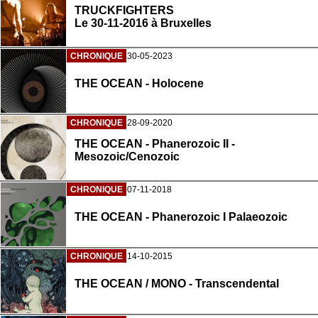
TRUCKFIGHTERS
Le 30-11-2016 à Bruxelles
CHRONIQUE
30-05-2023
THE OCEAN - Holocene
CHRONIQUE
28-09-2020
THE OCEAN - Phanerozoic II -
Mesozoic/Cenozoic
CHRONIQUE
07-11-2018
THE OCEAN - Phanerozoic I Palaeozoic
CHRONIQUE
14-10-2015
THE OCEAN / MONO - Transcendental