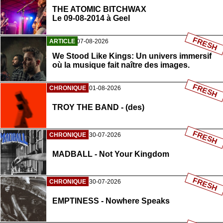
THE ATOMIC BITCHWAX
Le 09-08-2014 à Geel
FRESH
ARTICLE
07-08-2026
We Stood Like Kings: Un univers immersif
où la musique fait naître des images.
FRESH
CHRONIQUE
01-08-2026
TROY THE BAND - (des)
FRESH
CHRONIQUE
30-07-2026
MADBALL - Not Your Kingdom
FRESH
CHRONIQUE
30-07-2026
EMPTINESS - Nowhere Speaks