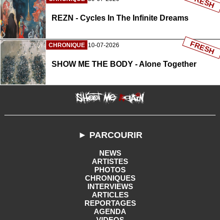
FRESH
REZN - Cycles In The Infinite Dreams
FRESH
CHRONIQUE
10-07-2026
SHOW ME THE BODY - Alone Together
► PARCOURIR
NEWS
ARTISTES
PHOTOS
CHRONIQUES
INTERVIEWS
ARTICLES
REPORTAGES
AGENDA
VIDEOS