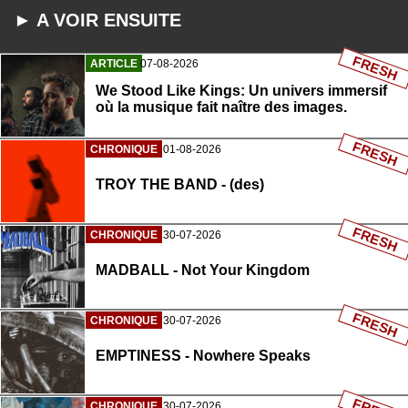
► A VOIR ENSUITE
FRESH
ARTICLE
07-08-2026
We Stood Like Kings: Un univers immersif
où la musique fait naître des images.
FRESH
CHRONIQUE
01-08-2026
TROY THE BAND - (des)
FRESH
CHRONIQUE
30-07-2026
MADBALL - Not Your Kingdom
FRESH
CHRONIQUE
30-07-2026
EMPTINESS - Nowhere Speaks
CHRONIQUE
30-07-2026