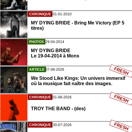
CHRONIQUE
01-01-2010
MY DYING BRIDE - Bring Me Victory (EP 5
titres)
PHOTOS
29-04-2014
MY DYING BRIDE
Le 19-04-2014 à Mons
FRESH
ARTICLE
07-08-2026
We Stood Like Kings: Un univers immersif
où la musique fait naître des images.
FRESH
CHRONIQUE
01-08-2026
TROY THE BAND - (des)
FRESH
CHRONIQUE
30-07-2026