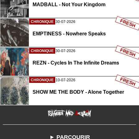
MADBALL - Not Your Kingdom
FRESH
CHRONIQUE
30-07-2026
EMPTINESS - Nowhere Speaks
FRESH
CHRONIQUE
30-07-2026
REZN - Cycles In The Infinite Dreams
FRESH
CHRONIQUE
10-07-2026
SHOW ME THE BODY - Alone Together
► PARCOURIR