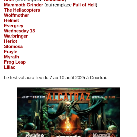
Mammoth Grinder
(qui remplace
Full of Hell
)
The Hellacopters
Wolfmother
Helmet
Evergrey
Wednesday 13
Warbringer
Heriot
Slomosa
Frayle
Myrath
Frog Leap
Liliac
Le festival aura lieu du 7 au 10 août 2025 à Courtrai.