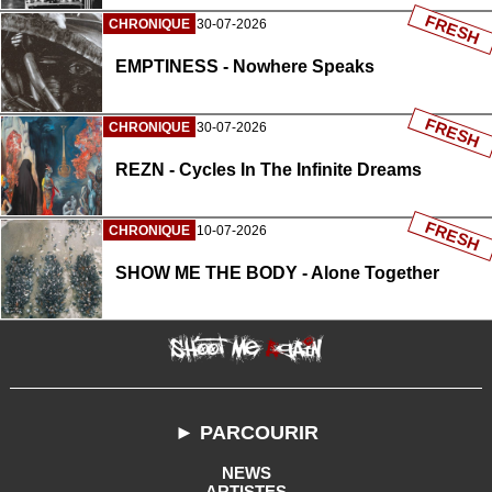
FRESH
CHRONIQUE
30-07-2026
EMPTINESS - Nowhere Speaks
FRESH
CHRONIQUE
30-07-2026
REZN - Cycles In The Infinite Dreams
FRESH
CHRONIQUE
10-07-2026
SHOW ME THE BODY - Alone Together
► PARCOURIR
NEWS
ARTISTES