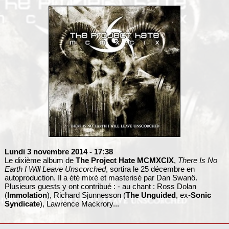
Lundi 3 novembre 2014
- 17:38
Le dixième album de
The Project Hate MCMXCIX
,
There Is No
Earth I Will Leave Unscorched
, sortira le 25 décembre en
autoproduction. Il a été mixé et masterisé par Dan Swanö.
Plusieurs guests y ont contribué : - au chant : Ross Dolan
(
Immolation
), Richard Sjunnesson (
The Unguided
, ex-
Sonic
Syndicate
), Lawrence Mackrory...