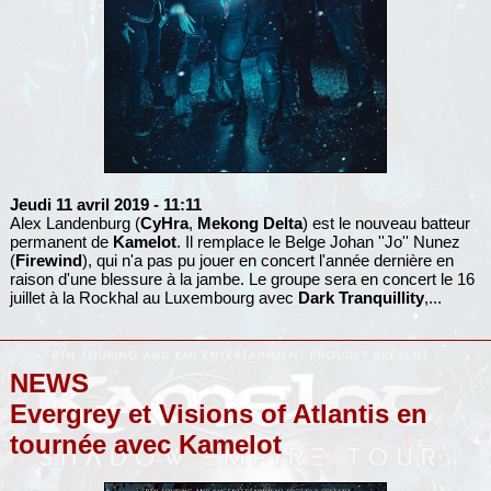
Jeudi 11 avril 2019
- 11:11
Alex Landenburg (
CyHra
,
Mekong Delta
) est le nouveau batteur
permanent de
Kamelot
. Il remplace le Belge Johan ''Jo'' Nunez
(
Firewind
), qui n'a pas pu jouer en concert l'année dernière en
raison d'une blessure à la jambe. Le groupe sera en concert le 16
juillet à la Rockhal au Luxembourg avec
Dark Tranquillity
,...
NEWS
Evergrey et Visions of Atlantis en
tournée avec Kamelot