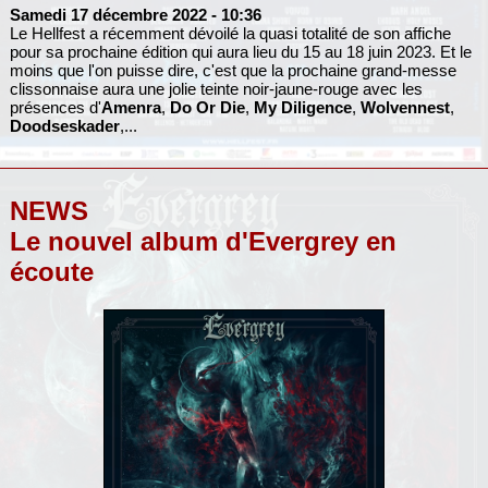
Samedi 17 décembre 2022
- 10:36
Le Hellfest a récemment dévoilé la quasi totalité de son affiche
pour sa prochaine édition qui aura lieu du 15 au 18 juin 2023. Et le
moins que l'on puisse dire, c'est que la prochaine grand-messe
clissonnaise aura une jolie teinte noir-jaune-rouge avec les
présences d'
Amenra
,
Do Or Die
,
My Diligence
,
Wolvennest
,
Doodseskader
,...
NEWS
Le nouvel album d'Evergrey en
écoute