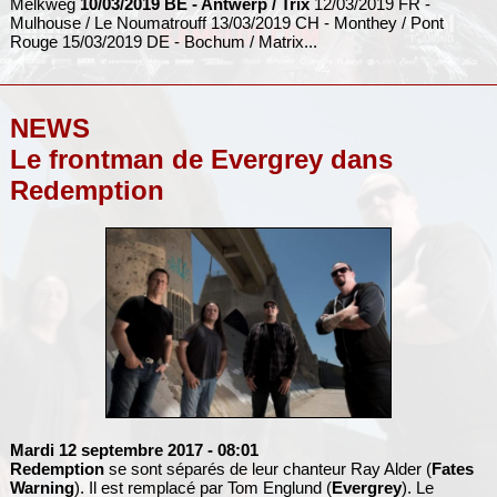
Melkweg
10/03/2019 BE - Antwerp / Trix
12/03/2019 FR -
Mulhouse / Le Noumatrouff 13/03/2019 CH - Monthey / Pont
Rouge 15/03/2019 DE - Bochum / Matrix...
NEWS
Le frontman de Evergrey dans
Redemption
Mardi 12 septembre 2017
- 08:01
Redemption
se sont séparés de leur chanteur Ray Alder (
Fates
Warning
). Il est remplacé par Tom Englund (
Evergrey
). Le