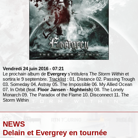
Vendredi 24 juin 2016
- 07:21
Le prochain album de
Evergrey
s'intitulera
The Storm Within
et
sortira le 9 septembre.
Tracklist
: 01. Distance 02. Passing Trough
03. Someday 04. Astray 05. The Impossible 06. My Allied Ocean
07. In Orbit (feat.
Floor Jansen
-
Nightwish
) 08. The Lonely
Monarch 09. The Paradox of the Flame 10. Disconnect 11. The
Storm Within
NEWS
Delain et Evergrey en tournée