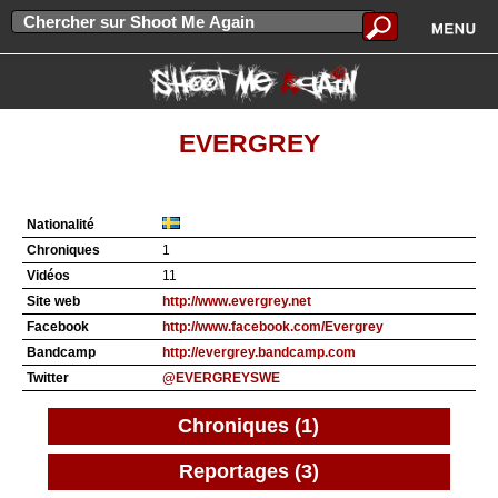
EVERGREY
Nationalité
Chroniques
1
Vidéos
11
Site web
http://www.evergrey.net
Facebook
http://www.facebook.com/Evergrey
Bandcamp
http://evergrey.bandcamp.com
Twitter
@EVERGREYSWE
Chroniques (1)
Reportages (3)