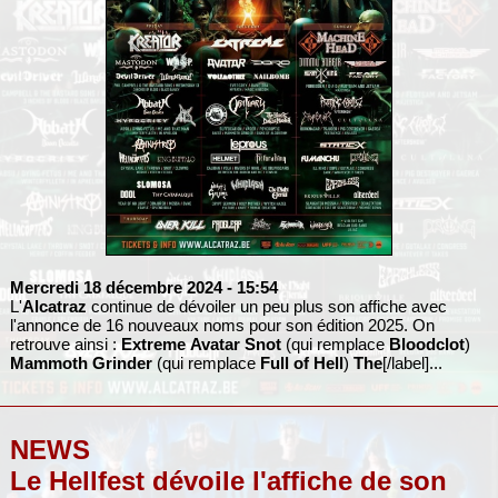
Mercredi 18 décembre 2024
- 15:54
L'
Alcatraz
continue de dévoiler un peu plus son affiche avec
l'annonce de 16 nouveaux noms pour son édition 2025. On
retrouve ainsi :
Extreme
Avatar
Snot
(qui remplace
Bloodclot
)
Mammoth Grinder
(qui remplace
Full of Hell
)
The
[/label]...
NEWS
Le Hellfest dévoile l'affiche de son