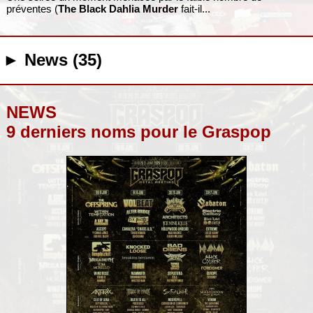
préventes (
The Black Dahlia Murder
fait-il...
► News (35)
NEWS
9 derniers noms pour le Graspop