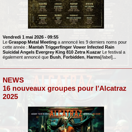
Vendredi 1 mai 2026
- 09:55
Le
Graspop Metal Meeting
a annoncé les 9 derniers noms pour
cette année :
Mantah
Triggerfinger
Vower
Infected Rain
Suicidal Angels
Evergrey
King 810
Zetra
Kuazar
Le festival a
également annoncé que
Bush
,
Forbidden
,
Harms
[/label]...
NEWS
16 nouveaux groupes pour l'Alcatraz
2025