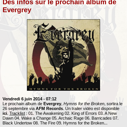
Des infos sur le prochain album de
Evergrey
Vendredi 6 juin 2014
- 07:12
Le prochain album de
Evergrey
,
Hymns for the Broken
, sortira le
26 septembre via
AFM Records
. Un trailer vidéo est disponible
ici
.
Tracklist
: 01. The Awakening 02. King of Errors 03. A New
Dawn 04. Wake a Change 05. Archaic Rage 06. Barricades 07.
Black Undertow 08. The Fire 09. Hymns for the Broken...