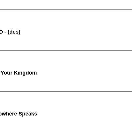
 - (des)
 Your Kingdom
owhere Speaks