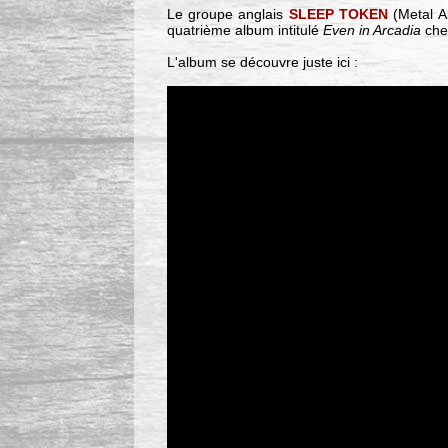
Le groupe anglais
SLEEP TOKEN
(Metal Al
quatrième album intitulé
Even in Arcadia
ch
L'album se découvre juste ici :