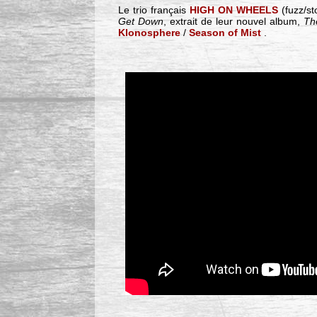
Le trio français
HIGH ON WHEELS
(fuzz/st
Get Down
, extrait de leur nouvel album,
Th
Klonosphere
/
Season of Mist
.