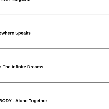
owhere Speaks
n The Infinite Dreams
ODY - Alone Together