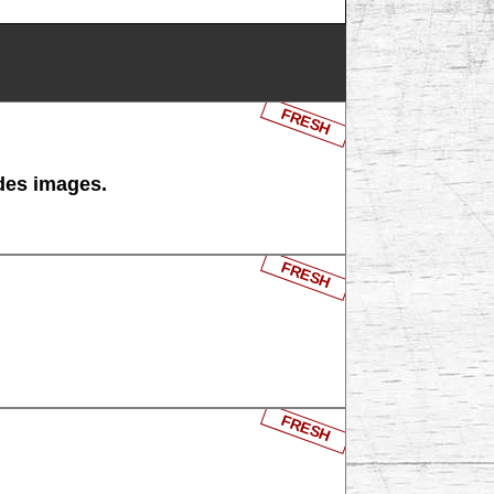
FRESH
 des images.
FRESH
FRESH