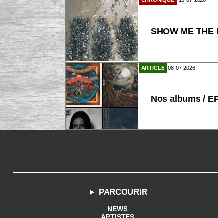
CHRONIQUE
10-07-2026
SHOW ME THE B
ARTICLE
08-07-2026
Nos albums / E
► PARCOURIR
NEWS
ARTISTES