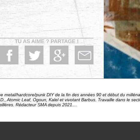
TU AS AIME ? PARTAGE !
e metal/hardcore/punk DIY de la fin des années 90 et début du millén
D., Atomic Leaf, Ogoun, Kalel et vivotant Barbus. Travaille dans le sec
œillères. Rédacteur SMA depuis 2021....