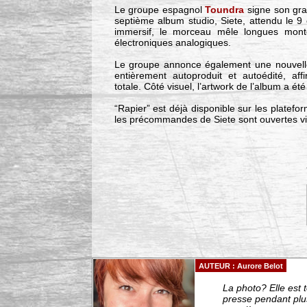
Le groupe espagnol
Toundra
signe son gran
septième album studio, Siete, attendu le 9
immersif, le morceau mêle longues montée
électroniques analogiques.
Le groupe annonce également une nouvelle 
entièrement autoproduit et autoédité, aff
totale. Côté visuel, l’artwork de l’album a été
“Rapier” est déjà disponible sur les platef
les précommandes de Siete sont ouvertes via 
AUTEUR : Aurore Belot
La photo? Elle est 
presse pendant plusi