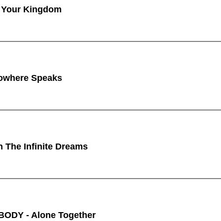
 Your Kingdom
owhere Speaks
n The Infinite Dreams
ODY - Alone Together