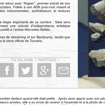
d retour avec “Rapier”, premier extrait de son
 octobre. Fidèle à son ADN post-rock massif et
s instrumentales, synthétiseurs et textures
étape importante de sa carrière : Siete sera
irmant une volonté d’indépendance artistique
 confié à l’artiste Mercedes Bellido.
ormes de streaming et sur Bandcamp, tandis que
le store officiel de Toundra.
TU AS AIME ? PARTAGE !
tombée dedans quand elle était petite... Après avoir appris avec son pèr
eurs années, elle a eu envie de revenir à l'essentiel et à la photo de co