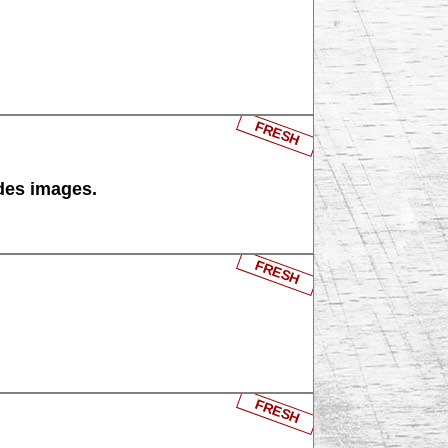
FRESH
 des images.
FRESH
FRESH