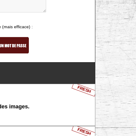
e (mais efficace) :
FRESH
 des images.
FRESH