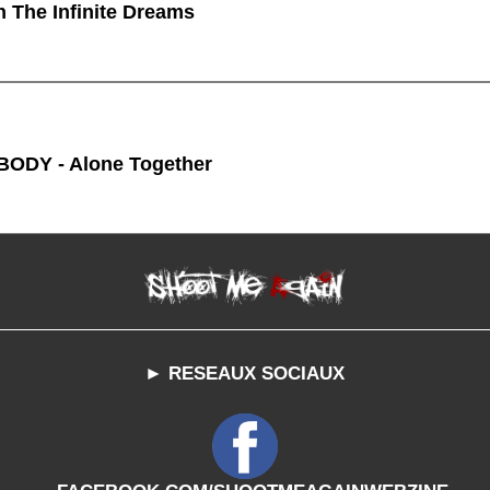
n The Infinite Dreams
ODY - Alone Together
► RESEAUX SOCIAUX