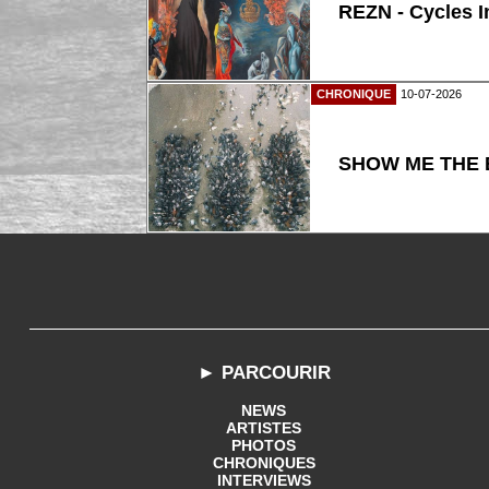
REZN - Cycles I
CHRONIQUE
10-07-2026
SHOW ME THE B
► PARCOURIR
NEWS
ARTISTES
PHOTOS
CHRONIQUES
INTERVIEWS