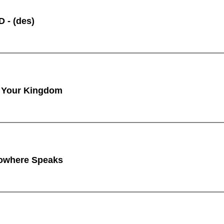
 - (des)
 Your Kingdom
owhere Speaks