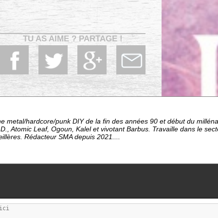
TU AS AIME ? PARTAGE !
e metal/hardcore/punk DIY de la fin des années 90 et début du millén
D., Atomic Leaf, Ogoun, Kalel et vivotant Barbus. Travaille dans le sec
œillères. Rédacteur SMA depuis 2021....