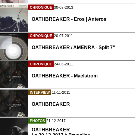
CHRONIQUE
30-08-2013
OATHBREAKER - Eros | Anteros
CHRONIQUE
20-07-2011
OATHBREAKER / AMENRA - Split 7"
CHRONIQUE
24-06-2011
OATHBREAKER - Maelstrom
INTERVIEW
11-11-2011
OATHBREAKER
PHOTOS
21-12-2017
OATHBREAKER