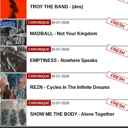
TROY THE BAND - (des)
FRESH
CHRONIQUE
30-07-2026
MADBALL - Not Your Kingdom
FRESH
CHRONIQUE
30-07-2026
EMPTINESS - Nowhere Speaks
FRESH
CHRONIQUE
30-07-2026
REZN - Cycles In The Infinite Dreams
FRESH
CHRONIQUE
10-07-2026
SHOW ME THE BODY - Alone Together