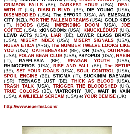
CRIMSON FALLS
(BE),
DARKEST HOUR
(USA),
DEAL
WITH IT
(UK),
DIABLO BLVD.
(BE),
DIE YOUNG
(USA),
DISEMBODIED
(USA),
The EFFORT
(USA),
AN EMERALD
CITY
(NZL),
FOR THE FALLEN DREAMS
(USA),
GOLD KIDS
(IT),
HOODS
(USA),
IMPENDING DOOM
(USA),
JOE
COFFEE
(USA),
xKINGDOMx
(USA),
KNUCKLEDUST
(UK),
LEWD ACTS
(USA),
LIAR
(BE),
LOWER CLASS BRATS
(USA),
MISERY INDEX
(USA),
MISERY SIGNALS
(USA),
NUEVA ETICA
(ARG),
The NUMBER TWELVE LOOKS LIKE
YOU
(USA),
OATHBREAKER
(BE),
ON
(USA),
OUTRAGE
(USA),
POLAR BEAR CLUB
(USA),
PSYOPUS
(USA),
RAEIN
(IT),
RAFFLESIA
(BE),
REAGAN YOUTH
(USA),
RHINOCEROS
(USA),
RISE AND FALL
(BE),
The SETUP
(BE),
SET YOUR GOALS
(USA),
SOUL CONTROL
(USA),
SPOIL ENGINE
(BE),
STIGMA
(IT),
SUCKINIM BAENAIM
(ISR),
TEENAGE LUST
(BE),
THICK AS BLOOD
(USA),
TRASH TALK
(USA),
TRIGGER THE BLOODSHED
(UK),
TRUE COLORS
(BE),
VIATROPHY
(UK),
WAIT IN VAIN
(USA),
A WILHELM SCREAM
(USA) et
YOUR DEMISE
(UK)
http://www.ieperfest.com/