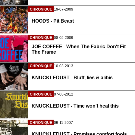
CHRONIQUE
19-07-2009
HOODS - Pit Beast
CHRONIQUE
08-05-2009
JOE COFFEE - When The Fabric Don't Fit
The Frame
CHRONIQUE
10-03-2013
KNUCKLEDUST - Bluff, lies & alibis
CHRONIQUE
07-08-2012
KNUCKLEDUST - Time won't heal this
CHRONIQUE
09-11-2007
KNUCKLEDUST - Promises comfort fools