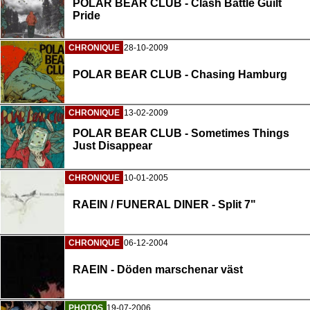
POLAR BEAR CLUB - Clash Battle Guilt
Pride
CHRONIQUE
28-10-2009
POLAR BEAR CLUB - Chasing Hamburg
CHRONIQUE
13-02-2009
POLAR BEAR CLUB - Sometimes Things
Just Disappear
CHRONIQUE
10-01-2005
RAEIN / FUNERAL DINER - Split 7"
CHRONIQUE
06-12-2004
RAEIN - Döden marschenar väst
PHOTOS
19-07-2006