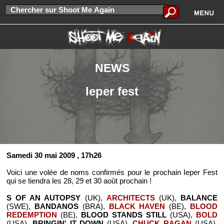
NEWS
Ieper fest
Samedi 30 mai 2009
, 17h26
Voici une volée de noms confirmés pour le prochain Ieper Fest
qui se tiendra les 28, 29 et 30 août prochain !
S OF AN AUTOPSY
(UK),
ARCHITECTS
(UK),
BALANCE
(SWE),
BANDANOS
(BRA),
BLACK HAVEN
(BE),
BLOOD
REDEMPTION
(BE),
BLOOD STANDS STILL
(USA),
BOLD
(USA),
BRINGIN' IT DOWN
(USA),
CHUCK RAGAN
(USA),