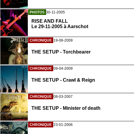
PHOTOS
30-11-2005
RISE AND FALL
Le 29-11-2005 à Aarschot
CHRONIQUE
19-08-2009
THE SETUP - Torchbearer
CHRONIQUE
09-04-2009
THE SETUP - Crawl & Reign
CHRONIQUE
08-03-2007
THE SETUP - Minister of death
CHRONIQUE
23-01-2006