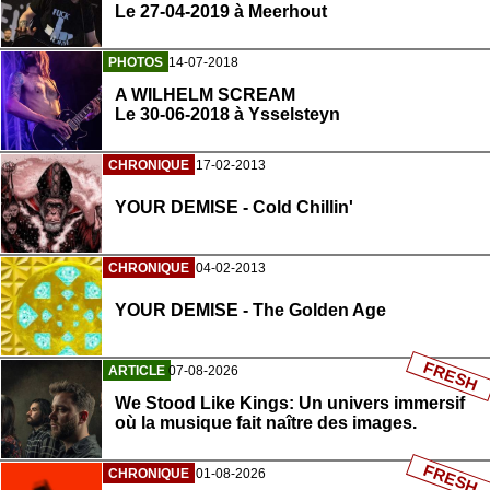
Le 27-04-2019 à Meerhout
PHOTOS
14-07-2018
A WILHELM SCREAM
Le 30-06-2018 à Ysselsteyn
CHRONIQUE
17-02-2013
YOUR DEMISE - Cold Chillin'
CHRONIQUE
04-02-2013
YOUR DEMISE - The Golden Age
FRESH
ARTICLE
07-08-2026
We Stood Like Kings: Un univers immersif
où la musique fait naître des images.
FRESH
CHRONIQUE
01-08-2026