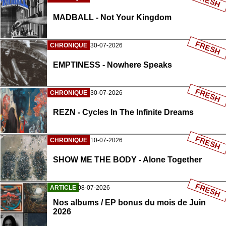
FRESH
MADBALL - Not Your Kingdom
FRESH
CHRONIQUE
30-07-2026
EMPTINESS - Nowhere Speaks
FRESH
CHRONIQUE
30-07-2026
REZN - Cycles In The Infinite Dreams
FRESH
CHRONIQUE
10-07-2026
SHOW ME THE BODY - Alone Together
FRESH
ARTICLE
08-07-2026
Nos albums / EP bonus du mois de Juin
2026