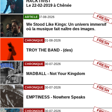
HACKTIVIST
Le 22-02-2019 à Chênée
FRESH
ARTICLE
07-08-2026
We Stood Like Kings: Un univers immersif
où la musique fait naître des images.
FRESH
CHRONIQUE
01-08-2026
TROY THE BAND - (des)
FRESH
CHRONIQUE
30-07-2026
MADBALL - Not Your Kingdom
FRESH
CHRONIQUE
30-07-2026
EMPTINESS - Nowhere Speaks
CHRONIQUE
30-07-2026