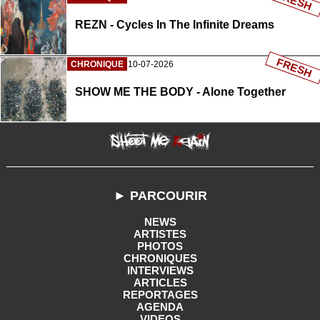
FRESH
REZN - Cycles In The Infinite Dreams
FRESH
CHRONIQUE
10-07-2026
SHOW ME THE BODY - Alone Together
► PARCOURIR
NEWS
ARTISTES
PHOTOS
CHRONIQUES
INTERVIEWS
ARTICLES
REPORTAGES
AGENDA
VIDEOS