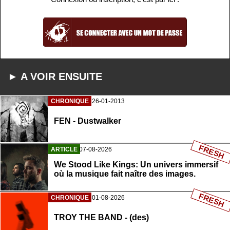
► A VOIR ENSUITE
CHRONIQUE
26-01-2013
FEN - Dustwalker
FRESH
ARTICLE
07-08-2026
We Stood Like Kings: Un univers immersif
où la musique fait naître des images.
FRESH
CHRONIQUE
01-08-2026
TROY THE BAND - (des)