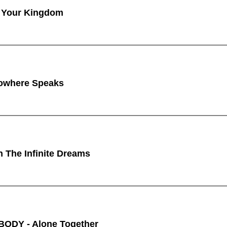
 Your Kingdom
owhere Speaks
n The Infinite Dreams
ODY - Alone Together