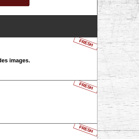
FRESH
 des images.
FRESH
FRESH