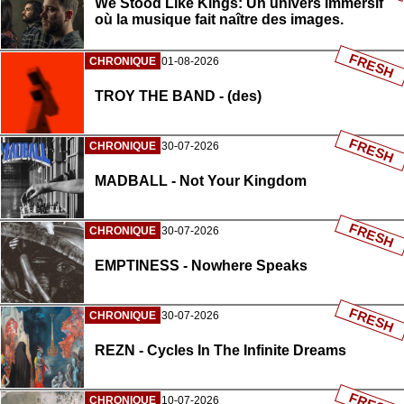
We Stood Like Kings: Un univers immersif
où la musique fait naître des images.
FRESH
CHRONIQUE
01-08-2026
TROY THE BAND - (des)
FRESH
CHRONIQUE
30-07-2026
MADBALL - Not Your Kingdom
FRESH
CHRONIQUE
30-07-2026
EMPTINESS - Nowhere Speaks
FRESH
CHRONIQUE
30-07-2026
REZN - Cycles In The Infinite Dreams
CHRONIQUE
10-07-2026