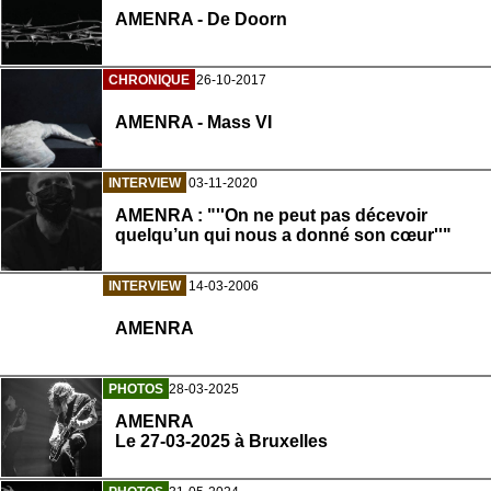
AMENRA - De Doorn
CHRONIQUE
26-10-2017
AMENRA - Mass VI
INTERVIEW
03-11-2020
AMENRA : "''On ne peut pas décevoir
quelqu’un qui nous a donné son cœur''"
INTERVIEW
14-03-2006
AMENRA
PHOTOS
28-03-2025
AMENRA
Le 27-03-2025 à Bruxelles