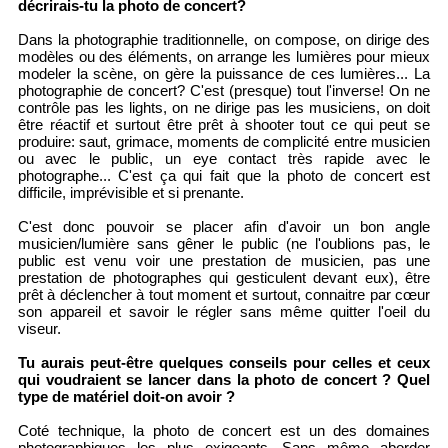
décrirais-tu la photo de concert?
Dans la photographie traditionnelle, on compose, on dirige des
modèles ou des éléments, on arrange les lumières pour mieux
modeler la scène, on gère la puissance de ces lumières... La
photographie de concert? C'est (presque) tout l'inverse! On ne
contrôle pas les lights, on ne dirige pas les musiciens, on doit
être réactif et surtout être prêt à shooter tout ce qui peut se
produire: saut, grimace, moments de complicité entre musicien
ou avec le public, un eye contact très rapide avec le
photographe... C'est ça qui fait que la photo de concert est
difficile, imprévisible et si prenante.
C'est donc pouvoir se placer afin d'avoir un bon angle
musicien/lumière sans gêner le public (ne l'oublions pas, le
public est venu voir une prestation de musicien, pas une
prestation de photographes qui gesticulent devant eux), être
prêt à déclencher à tout moment et surtout, connaitre par cœur
son appareil et savoir le régler sans même quitter l'oeil du
viseur.
Tu aurais peut-être quelques conseils pour celles et ceux
qui voudraient se lancer dans la photo de concert ? Quel
type de matériel doit-on avoir ?
Coté technique, la photo de concert est un des domaines
photographiques les plus exigeants. Sans même aborder