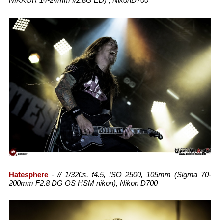
NIKKOR 14-24mm f/2.8G ED) , NikonD700
Hatesphere
-
// 1/320s, f4.5, ISO 2500, 105mm (Sigma 70-
200mm F2.8 DG OS HSM nikon), Nikon D700