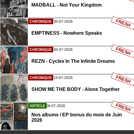
MADBALL - Not Your Kingdom
FRESH
CHRONIQUE
30-07-2026
EMPTINESS - Nowhere Speaks
FRESH
CHRONIQUE
30-07-2026
REZN - Cycles In The Infinite Dreams
FRESH
CHRONIQUE
10-07-2026
SHOW ME THE BODY - Alone Together
FRESH
ARTICLE
08-07-2026
Nos albums / EP bonus du mois de Juin
2026