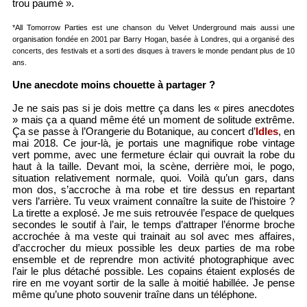
trou paumé ».
*All Tomorrow Parties est une chanson du Velvet Underground mais aussi une
organisation fondée en 2001 par Barry Hogan, basée à Londres, qui a organisé des
concerts, des festivals et a sorti des disques à travers le monde pendant plus de 10
ans.
Une anecdote moins chouette à partager ?
Je ne sais pas si je dois mettre ça dans les « pires anecdotes
» mais ça a quand même été un moment de solitude extrême.
Ça se passe à l’Orangerie du Botanique, au concert d’
Idles
, en
mai 2018. Ce jour-là, je portais une magnifique robe vintage
vert pomme, avec une fermeture éclair qui ouvrait la robe du
haut à la taille. Devant moi, la scène, derrière moi, le pogo,
situation relativement normale, quoi. Voilà qu’un gars, dans
mon dos, s’accroche à ma robe et tire dessus en repartant
vers l’arrière. Tu veux vraiment connaître la suite de l’histoire ?
La tirette a explosé. Je me suis retrouvée l’espace de quelques
secondes le soutif à l’air, le temps d’attraper l’énorme broche
accrochée à ma veste qui trainait au sol avec mes affaires,
d’accrocher du mieux possible les deux parties de ma robe
ensemble et de reprendre mon activité photographique avec
l’air le plus détaché possible. Les copains étaient explosés de
rire en me voyant sortir de la salle à moitié habillée. Je pense
même qu’une photo souvenir traîne dans un téléphone.