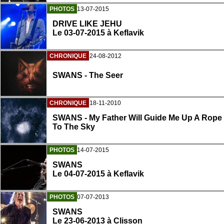
PHOTOS
13-07-2015
DRIVE LIKE JEHU
Le 03-07-2015 à Keflavik
CHRONIQUE
24-08-2012
SWANS - The Seer
CHRONIQUE
18-11-2010
SWANS - My Father Will Guide Me Up A Rope
To The Sky
PHOTOS
14-07-2015
SWANS
Le 04-07-2015 à Keflavik
PHOTOS
07-07-2013
SWANS
Le 23-06-2013 à Clisson