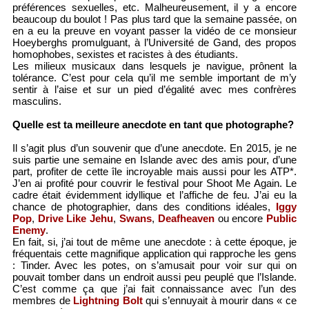
préférences sexuelles, etc. Malheureusement, il y a encore
beaucoup du boulot ! Pas plus tard que la semaine passée, on
en a eu la preuve en voyant passer la vidéo de ce monsieur
Hoeyberghs promulguant, à l’Université de Gand, des propos
homophobes, sexistes et racistes à des étudiants.
Les milieux musicaux dans lesquels je navigue, prônent la
tolérance. C’est pour cela qu’il me semble important de m’y
sentir à l’aise et sur un pied d’égalité avec mes confrères
masculins.
Quelle est ta meilleure anecdote en tant que photographe?
Il s’agit plus d’un souvenir que d’une anecdote. En 2015, je ne
suis partie une semaine en Islande avec des amis pour, d’une
part, profiter de cette île incroyable mais aussi pour les ATP*.
J’en ai profité pour couvrir le festival pour Shoot Me Again. Le
cadre était évidemment idyllique et l’affiche de feu. J’ai eu la
chance de photographier, dans des conditions idéales,
Iggy
Pop
,
Drive Like Jehu
,
Swans
,
Deafheaven
ou encore
Public
Enemy
.
En fait, si, j’ai tout de même une anecdote : à cette époque, je
fréquentais cette magnifique application qui rapproche les gens
: Tinder. Avec les potes, on s’amusait pour voir sur qui on
pouvait tomber dans un endroit aussi peu peuplé que l’Islande.
C’est comme ça que j’ai fait connaissance avec l’un des
membres de
Lightning Bolt
qui s’ennuyait à mourir dans « ce