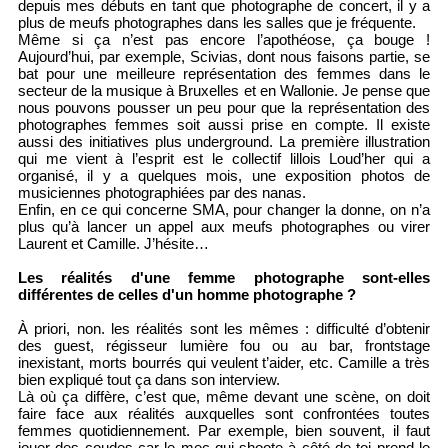
depuis mes débuts en tant que photographe de concert, il y a
plus de meufs photographes dans les salles que je fréquente.
Même si ça n’est pas encore l’apothéose, ça bouge !
Aujourd’hui, par exemple, Scivias, dont nous faisons partie, se
bat pour une meilleure représentation des femmes dans le
secteur de la musique à Bruxelles et en Wallonie. Je pense que
nous pouvons pousser un peu pour que la représentation des
photographes femmes soit aussi prise en compte. Il existe
aussi des initiatives plus underground. La première illustration
qui me vient à l’esprit est le collectif lillois Loud’her qui a
organisé, il y a quelques mois, une exposition photos de
musiciennes photographiées par des nanas.
Enfin, en ce qui concerne SMA, pour changer la donne, on n’a
plus qu’à lancer un appel aux meufs photographes ou virer
Laurent et Camille. J’hésite…
Les réalités d'une femme photographe sont-elles
différentes de celles d'un homme photographe ?
À priori, non. les réalités sont les mêmes : difficulté d’obtenir
des guest, régisseur lumière fou ou au bar, frontstage
inexistant, morts bourrés qui veulent t’aider, etc. Camille a très
bien expliqué tout ça dans son interview.
Là où ça diffère, c’est que, même devant une scène, on doit
faire face aux réalités auxquelles sont confrontées toutes
femmes quotidiennement. Par exemple, bien souvent, il faut
jouer des coudes car le mec qui shoote à côté de toi prend le