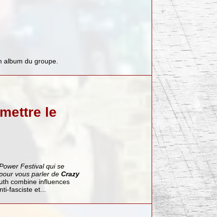
in album du groupe.
mettre le
 Power Festival qui se
 pour vous parler de
Crazy
outh combine influences
i-fasciste et...