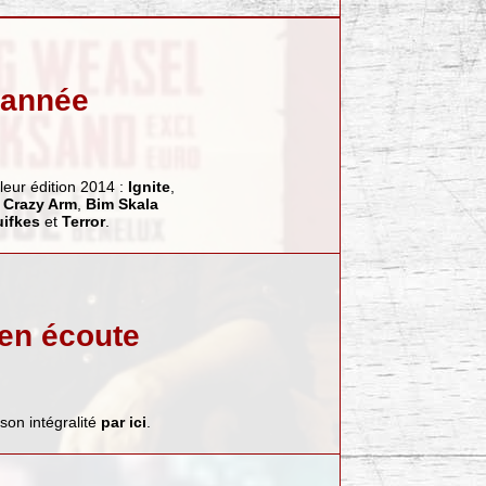
 année
eur édition 2014 :
Ignite
,
,
Crazy Arm
,
Bim Skala
uifkes
et
Terror
.
en écoute
son intégralité
par ici
.