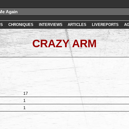
OS
CHRONIQUES
INTERVIEWS
ARTICLES
LIVEREPORTS
A
CRAZY ARM
17
1
1