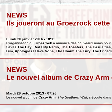
NEWS
Ils joueront au Groezrock cette
Lundi 20 janvier 2014
- 18:11
L'organisation du
Groezrock
a annoncé des nouveaux noms pour l
Saves The Day
,
Red City Radio
,
The Toasters
,
The Casualties
Bim,
Apologies I Have None
,
The Charm The Fury
,
The Priced
NEWS
Le nouvel album de Crazy Arm 
Mardi 29 octobre 2013
- 07:26
Le nouvel album de
Crazy Arm
,
The Southern Wild
, s'écoute dans 