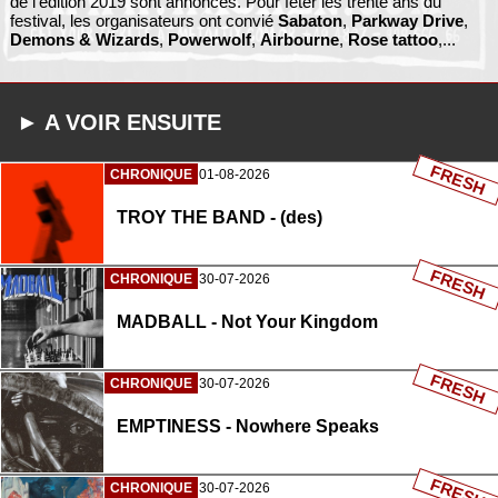
de l'édition 2019 sont annoncés. Pour fêter les trente ans du
festival, les organisateurs ont convié
Sabaton
,
Parkway Drive
,
Demons & Wizards
,
Powerwolf
,
Airbourne
,
Rose tattoo
,...
► A VOIR ENSUITE
FRESH
CHRONIQUE
01-08-2026
TROY THE BAND - (des)
FRESH
CHRONIQUE
30-07-2026
MADBALL - Not Your Kingdom
FRESH
CHRONIQUE
30-07-2026
EMPTINESS - Nowhere Speaks
FRESH
CHRONIQUE
30-07-2026