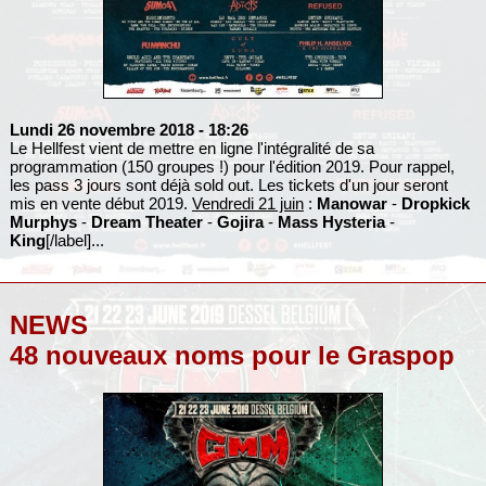
Lundi 26 novembre 2018
- 18:26
Le Hellfest vient de mettre en ligne l'intégralité de sa
programmation (150 groupes !) pour l'édition 2019. Pour rappel,
les pass 3 jours sont déjà sold out. Les tickets d'un jour seront
mis en vente début 2019.
Vendredi 21 juin
:
Manowar
-
Dropkick
Murphys
-
Dream Theater
-
Gojira
-
Mass Hysteria
-
King
[/label]...
NEWS
48 nouveaux noms pour le Graspop