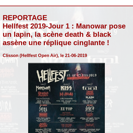
REPORTAGE
Hellfest 2019-Jour 1 : Manowar pose
un lapin, la scène death & black
assène une réplique cinglante !
Clisson (Hellfest Open Air), le 21-06-2019