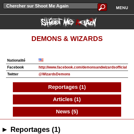
DEMONS & WIZARDS
Nationalité
Facebook
http://www.facebook.com/demonsandwizardsofficial
Twitter
@WizardsDemons
Reportages (1)
Articles (1)
News (5)
► Reportages (1)